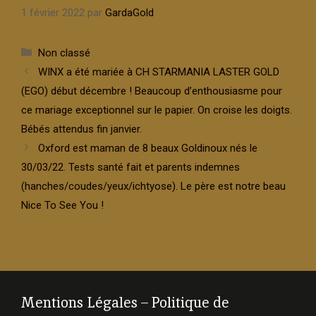
1 février 2022
par
GardaGold
Catégories
Non classé
WINX a été mariée à CH STARMANIA LASTER GOLD
(EGO) début décembre ! Beaucoup d’enthousiasme pour
ce mariage exceptionnel sur le papier. On croise les doigts.
Bébés attendus fin janvier.
Oxford est maman de 8 beaux Goldinoux nés le
30/03/22. Tests santé fait et parents indemnes
(hanches/coudes/yeux/ichtyose). Le père est notre beau
Nice To See You !
Mentions Légales
–
Politique de