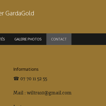
ver GardaGold
TÉS
GALERIE PHOTOS
CONTACT
Informations
☎ 07 70 11 52 55
Mail : wiltra10@gmail.com