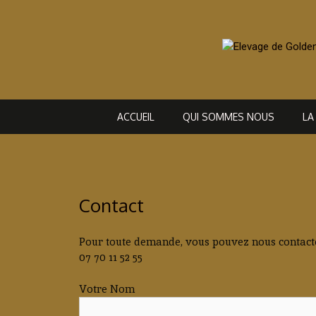
Aller
au
contenu
ACCUEIL
QUI SOMMES NOUS
LA
Contact
Pour toute demande, vous pouvez nous contacte
07 70 11 52 55
Votre Nom