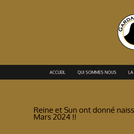
Aller
au
contenu
ACCUEIL
QUI SOMMES NOUS
LA
Reine et Sun ont donné nais
Mars 2024 !!